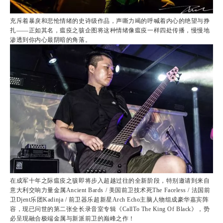
充斥着暴戾和悲怆情绪的史诗级作品，声嘶力竭的呼喊着内心的绝望与挣
扎——正如其名，瘟疫之骇企图将这种情绪像瘟疫一样四处传播，慢慢地
渗透到你内心最阴暗的角落。
在成军十年之际瘟疫之骇即将步入超越过往的全新阶段，特别邀请到来自
意大利交响力量金属Ancient Bards / 美国前卫技术死The Faceless / 法国前
卫Djent乐团Kadinja / 前卫器乐超新星Arch Echo主脑人物组成豪华嘉宾阵
容，现已问世的第二张全长录音室专辑《CallTo The King Of Black》，势
必呈现融合极端金属与新派前卫的巅峰之作！