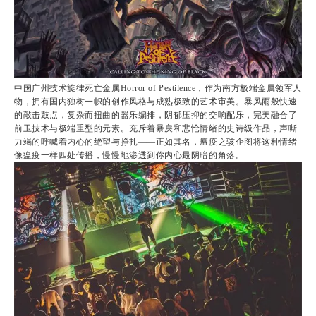
中国广州技术旋律死亡金属Horror of Pestilence，作为南方极端金属领军人
物，拥有国内独树一帜的创作风格与成熟极致的艺术审美。暴风雨般快速
的敲击鼓点，复杂而扭曲的器乐编排，阴郁压抑的交响配乐，完美融合了
前卫技术与极端重型的元素。充斥着暴戾和悲怆情绪的史诗级作品，声嘶
力竭的呼喊着内心的绝望与挣扎——正如其名，瘟疫之骇企图将这种情绪
像瘟疫一样四处传播，慢慢地渗透到你内心最阴暗的角落。