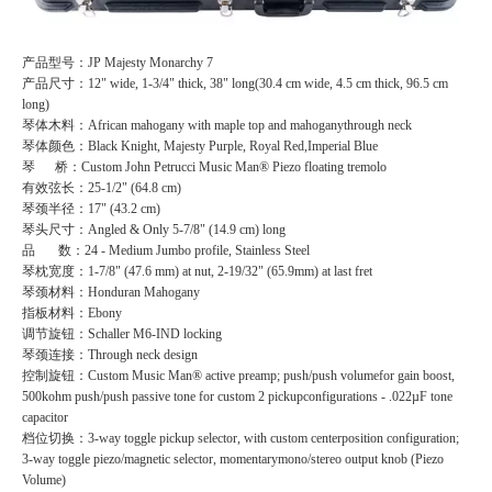
产品型号：JP Majesty Monarchy 7
产品尺寸：12" wide, 1-3/4" thick, 38" long(30.4 cm wide, 4.5 cm thick, 96.5 cm
long)
琴体木料：African mahogany with maple top and mahoganythrough neck
琴体颜色：Black Knight, Majesty Purple, Royal Red,Imperial Blue
琴 桥：Custom John Petrucci Music Man® Piezo floating tremolo
有效弦长：25-1/2" (64.8 cm)
琴颈半径：17" (43.2 cm)
琴头尺寸：Angled & Only 5-7/8" (14.9 cm) long
品 数：24 - Medium Jumbo profile, Stainless Steel
琴枕宽度：1-7/8" (47.6 mm) at nut, 2-19/32" (65.9mm) at last fret
琴颈材料：Honduran Mahogany
指板材料：Ebony
调节旋钮：Schaller M6-IND locking
琴颈连接：Through neck design
控制旋钮：Custom Music Man® active preamp; push/push volumefor gain boost,
500kohm push/push passive tone for custom 2 pickupconfigurations - .022µF tone
capacitor
档位切换：3-way toggle pickup selector, with custom centerposition configuration;
3-way toggle piezo/magnetic selector, momentarymono/stereo output knob (Piezo
Volume)