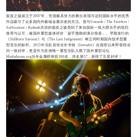
瘟疫之骇成立于2007年，凭借极具张力的舞台表现与达到国际水平的优秀
作品吸引了众多国内外极端金属乐迷的关注。曾与Unearth / The Faceless /
Suffocation / Kalmah共演的瘟疫之骇受到了来自国际一线大牌乐手的强烈
推荐与认可，被国外重型媒体评价「超乎预期的满分惊喜」。早期发行的
《Stillborn Saviour》与《The Last Judgement》树立同时期国内技术型重
型音乐的标杆。2015年乐队首张全长专辑《Intruder》自面世以来即获得业
内一致好评，更是作为亚洲唯一重型乐队入围了国外重型论坛
Mediaboom.org当年金属榜单前100名，排名第57，获得了五星好评！