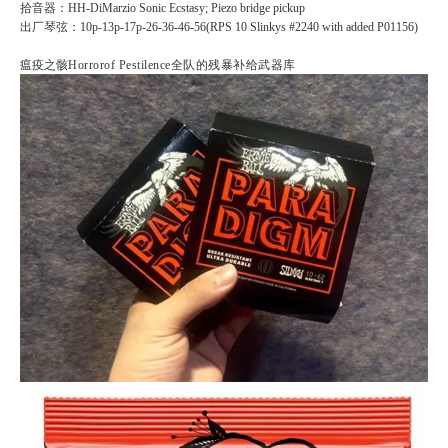
拾音器：HH-DiMarzio Sonic Ecstasy; Piezo bridge pickup
出厂琴弦：10p-13p-17p-26-36-46-56(RPS 10 Slinkys #2240 with added P01156)
瘟疫之骸
Horrorof Pestilence全队的残暴补给武器库