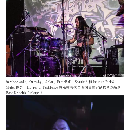
除Moonwalk、Ormsby、Solar、ErnieBall、Soutlaid 和 Infinite Pick&
Muter 以外，Horror of Pestilence 宣布荣誉代言英国高端定制拾音器品牌
Bare Knuckle Pickups！