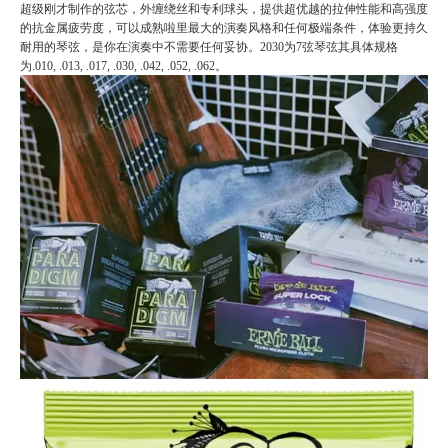
超级刚才制作的弦芯，外缠绕丝和专利球头，提供超优越的拉伸性能和高强度
的抗金属疲劳度，可以成熟啦里最大的演奏风格和任何极端条件，体验更持久
耐用的琴弦，是你在演奏中不需要任何妥协。2030为7弦琴弦其具体规格
为.010, .013, .017, .030, .042, .052, .062。