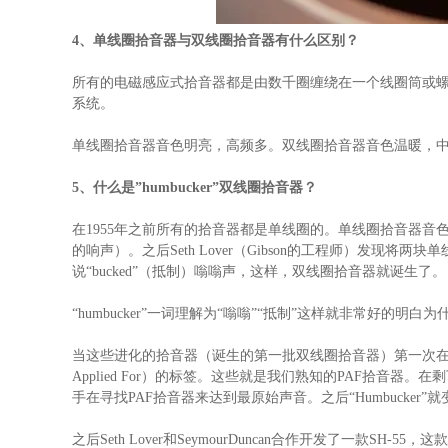
4、单线圈拾音器与双线圈拾音器有什么区别？
所有的电磁感应式拾音器都是由数千圈缠绕在一个线圈筒或
系统。
单线圈拾音器音色明亮，高频多。双线圈拾音器音色温暖，
5、什么是”humbucker”双线圈拾音器？
在1955年之前所有的拾音器都是单线圈的。单线圈拾音器
的响声）。之后Seth Lover（Gibson的工程师）发
说“bucked”（抵制）嗡嗡声，这样，双线圈拾音器就诞生了。
“humbucker”一词理解为“嗡嗡”“抵制”这样就非常好的明白为什
当这些进化的拾音器（诞生的第一批双线圈拾音器）第一次在Gib
Applied For）的标签。这些就是我们熟知的PAF拾音
手在寻找PAF拾音器来达到最原始声音。之后“Humbucker
之后Seth Lover和SeymourDuncan合作开发了一款SH-