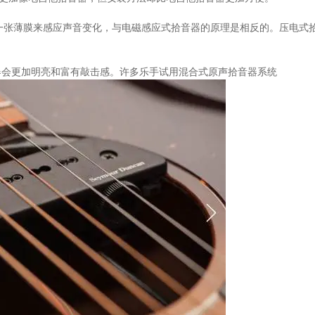
用石英晶体或者一张薄膜来感应声音变化，与电磁感应式拾音器的原理是相反的。压电式
器会更加明亮和富有敲击感。许多乐手试用混合式原声拾音器系统