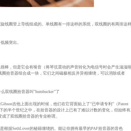
螺旋线圈管上导线组成的。单线圈有一排这样的系统，双线圈的有两排这
中低频突出。
音色很棒，但是它会有噪音（将琴弦震动的声音转化为电信号时会产生滋滋
现将两块单线圈拾音器组合成一块，它们之间磁极相反并异相缠绕，可以消除或者
么双线圈拾音器叫”humbucker”了
son吉他上面出现的时候，他们在它背面贴上了“已申请专利”（Patent
器。在剩下的半个世纪之中，在拾音器的设计上已有了难以计数的变化，但始终有
”就变成了双线圈拾音器的专业称谓。
55，这款是根据SethLover的秘籍缠绕的。能让你拥有最早的PAF拾音器的音色