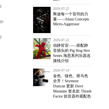
组
2026-07-22
释放每一个音符的力
量——Abasi Concepts
小的
Micro-Aggressor
应
2026-07-22
动静皆宜——搭配静
音插头的 Pig Hog Hex
Series 海思系列乐器连
接线介绍
2026-07-14
金色、镍色、斑马色
全齐！Seymour
Duncan 更新 Dave
Mustaine 签名款 Thrash
Factor 拾音器外观配色