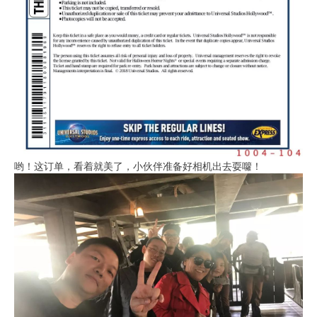
哟！这订单，看着就美了，小伙伴准备好相机出去耍囖！