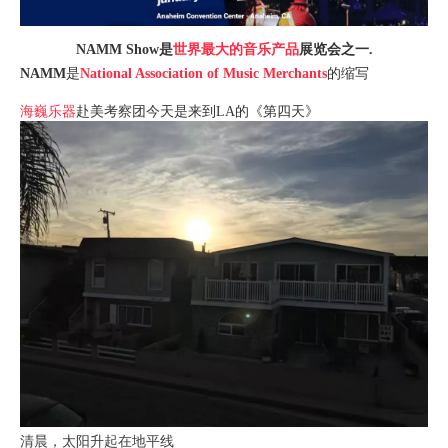
NAMM Show是
世界最大的音乐产品
展览会之一.
NAMM
是
National Association of Music Merchants
的缩写
海巍乐器
赴美考察团今天是来到LA的《第四天》
清晨，太阳升起在地平线