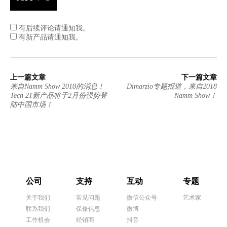
有后续评论请通知我。
有新产品请通知我。
上一篇文章
下一篇文章
来自Namm Show 2018的消息！
Dimarzio专题报道，来自2018
Tech 21新产品将于2月份强势登
Namm Show！
陆中国市场！
公司
支持
互动
专题
关于我们
常见问题
微信公众号
艺术家
联系我们
保修信息
微博
工作机会
经销商
抖音