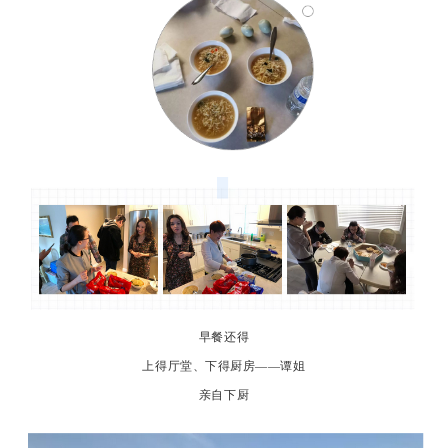
早餐还得
上得厅堂、下得厨房——谭姐
亲自下厨