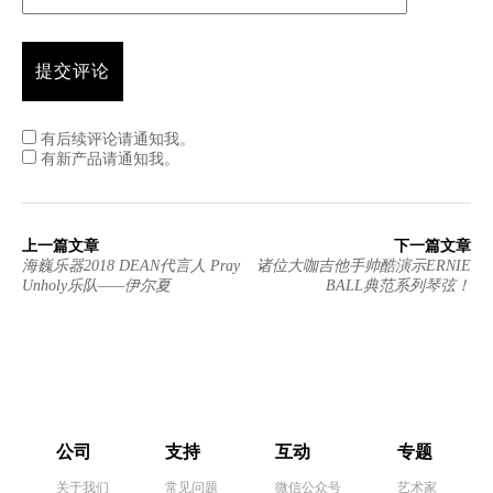
有后续评论请通知我。
有新产品请通知我。
上一篇文章
下一篇文章
海巍乐器2018 DEAN代言人 Pray
诸位大咖吉他手帅酷演示ERNIE
Unholy乐队——伊尔夏
BALL典范系列琴弦！
公司
支持
互动
专题
关于我们
常见问题
微信公众号
艺术家