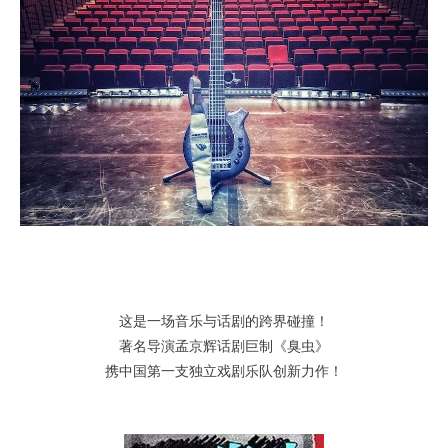
这是一场音乐与话剧的跨界碰撞！
著名导演孟京辉话剧巨制《臭虫》
携中国第一支独立戏剧乐队创新力作！