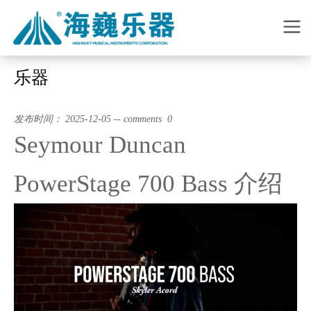
乐器
发布时间： 2025-12-05 -- comments 0
Seymour Duncan
PowerStage 700 Bass 介绍