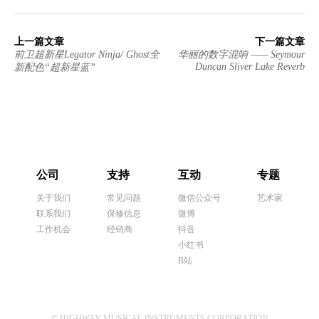
上一篇文章
下一篇文章
前卫超新星Legator Ninja/ Ghost全
华丽的数字混响 —— Seymour
Duncan Sliver Lake Reverb
新配色“超新星蓝”
公司
支持
互动
专题
关于我们
常见问题
微信公众号
艺术家
联系我们
保修信息
微博
工作机会
经销商
抖音
小红书
B站
© HIGHWAY MUSICAL INSTRUMENTS CORPORATION