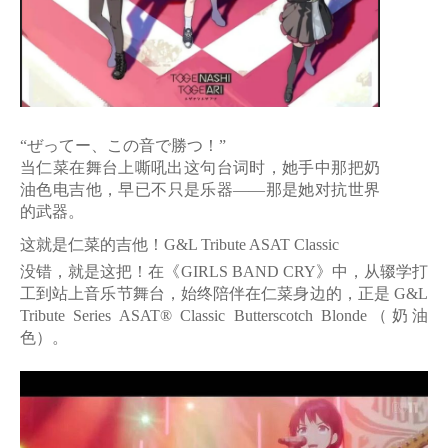
“
ぜってー、この音で勝つ！
”
当仁菜在舞台上嘶吼出这句台词时，她手中那把奶
油色电吉他，早已不只是乐器
——那是她对抗世界
的武器。
这就是仁菜的吉他！
G&L Tribute ASAT Classic
没错，就是这把！在《
GIRLS BAND CRY》中，从辍学打
工到站上音乐节舞台，始终陪伴在仁菜身边的，正是
G&L
Tribute Series ASAT® Classic Butterscotch Blonde
（奶油
色）。