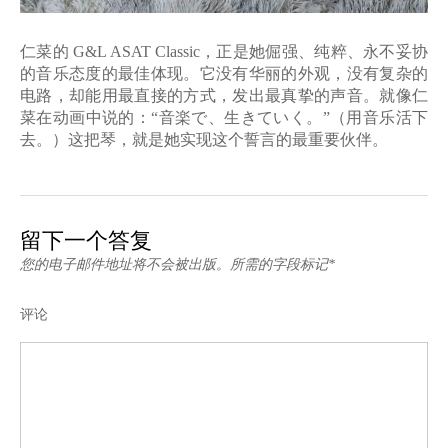
仁菜的
G&L ASAT Classic，正是她
倔强、纯粹、永不妥协
的音乐态度的最佳体现。它没有华丽的外观，没有复杂的
电路，却能用最直接的方式，发出最真挚的声音。就像仁
菜在动画中说的：
“
音楽で、生きていく。
”（用音乐活下
去。）这把琴，就是她实现这个誓言的最重要伙伴。
留下一个答复
您的电子邮件地址将不会被出版。所需的字段标记*
评论