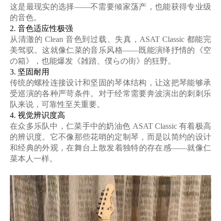
这是最现实的选择——
不需要倾家荡产，也能获得专业级
的音色
。
2.
音色适应性极强
从清澈的
Clean 音色到过载、失真，ASAT Classic 都能完
美驾驭。这就像仁菜的音乐风格——
既能演绎抒情的《空
の箱》，也能爆发《雑踏、僕らの街》的狂野
。
3.
坚固耐用
传统的螺栓连接设计和坚固的琴体结构，让这把琴能够承
受巡演的各种严苛条件。对于经常需要奔波演出的刺刺乐
队来说，可靠性至关重要。
4.
视觉辨识度高
在众多乐队中，仁菜手中的奶油色
ASAT Classic 有着极高
的辨识度。它不像那些花哨的定制琴，而是
以简约的设计
和经典的外观，在舞台上散发着独特的存在感
——就像仁
菜本人一样。