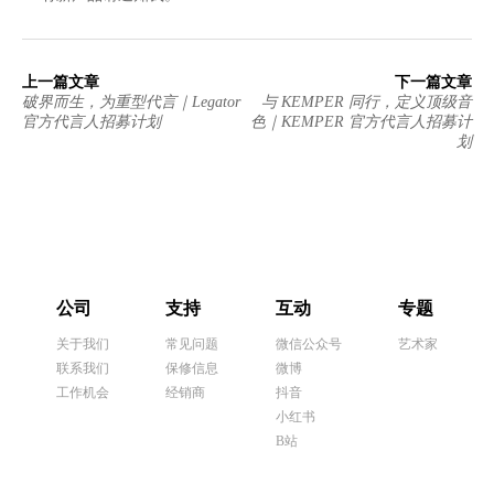
上一篇文章
下一篇文章
破界而生，为重型代言｜Legator
与 KEMPER 同行，定义顶级音
官方代言人招募计划
色｜KEMPER 官方代言人招募计
划
公司
支持
互动
专题
关于我们
常见问题
微信公众号
艺术家
联系我们
保修信息
微博
工作机会
经销商
抖音
小红书
B站