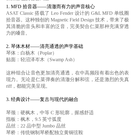
1.
MFD 拾音器——清澈而有力的声音核心
ASAT Classic 搭载了 Leo Fender 设计的
G&L MFD 单线圈
拾音器
。这种独创的
Magnetic Field Design 技术，带来了
极
其清脆的音头和丰富的泛音
，完美契合仁菜那种充满穿透
力的嗓音。
2.
琴体木材
——清亮通透的声学基础
琴体
：白杨木（
Poplar）
贴面
：轻沼泽岑木（
Swamp Ash）
这种组合让音色更加
清亮通透
，在中高频段有着出色的表
现力。无论是仁菜弹奏的清澈分解和弦，还是激烈的失真
riff，都能完美呈现。
3.
经典设计
——复古与现代的融合
琴颈
：硬枫木，中等
C 形轮廓，握感舒适
指板
：枫木，
9.5 英寸弧度
品丝
：
22 品中型 Jumbo 品丝
琴桥
：传统钢制琴桥配独立黄铜弦鞍