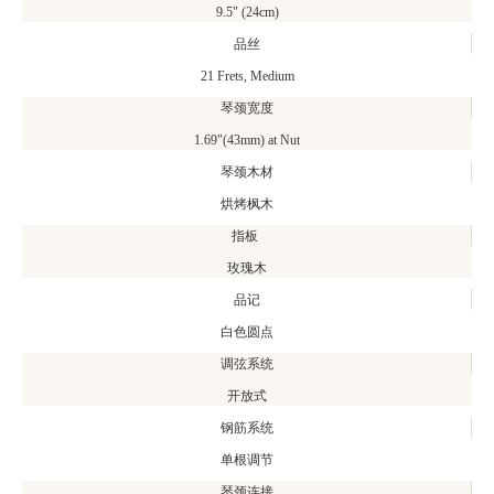
9.5" (24cm)
品丝
21 Frets, Medium
琴颈宽度
1.69"(43mm) at Nut
琴颈木材
烘烤枫木
指板
玫瑰木
品记
白色圆点
调弦系统
开放式
钢筋系统
单根调节
琴颈连接