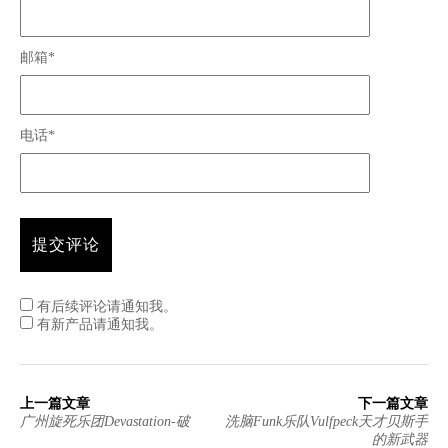
邮箱*
电话*
有后续评论请通知我。
有新产品请通知我。
上一篇文章
下一篇文章
广州旋死乐团Devastation-破
洗脑Funk乐队Vulfpeck天才贝斯手
的新武器