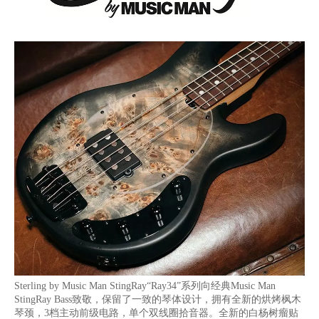
Sterling by Music Man StingRay“Ray34”系列向经典Music Man
StingRay Bass致敬，保留了一致的琴体设计，拥有全新的烘烤枫木
琴颈，3档主动前级电路，单个双线圈拾音器。全新的白杨树瘤贴