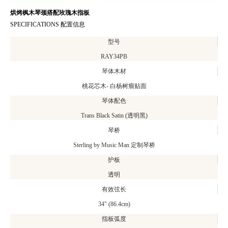
烘烤枫木琴颈搭配玫瑰木指板
SPECIFICATIONS 配置信息
型号
RAY34PB
琴体木材
桃花芯木- 白杨树瘤贴面
琴体配色
Trans Black Satin (透明黑)
琴桥
Sterling by Music Man 定制琴桥
护板
透明
有效弦长
34" (86.4cm)
指板弧度