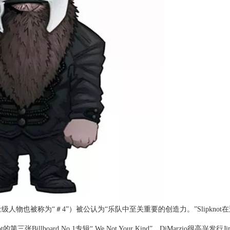
金属重量级人物也被称为“＃4”）被公认为“乐队中至关重要的创造力。
”Slipknot
三张Billboard No.1专辑“ We Not Your Kind”，DiMarzio很高兴发行Ji