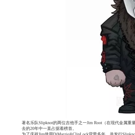
著名乐队Slipknot的两位吉他手之一Jim Root（在现代
去的20年中一直占据着榜首。
为了庆祝Jim使用DiMarzio®ClipLock背带多年，并发行Slipknot的第