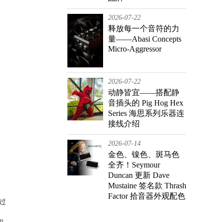
2026-07-22
释放每一个音符的力
量——Abasi Concepts
Micro-Aggressor
2026-07-22
动静皆宜——搭配静
音插头的 Pig Hog Hex
Series 海思系列乐器连
接线介绍
2026-07-14
金色、镍色、斑马色
全齐！Seymour
Duncan 更新 Dave
Mustaine 签名款 Thrash
Factor 拾音器外观配色
在过
m