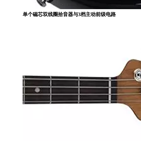
单个磁芯双线圈拾音器与3档主动前级电路