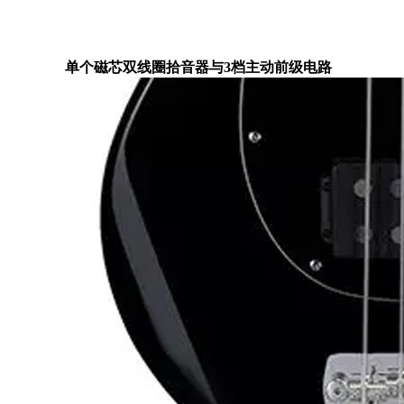
单个磁芯双线圈拾音器与3档主动前级电路