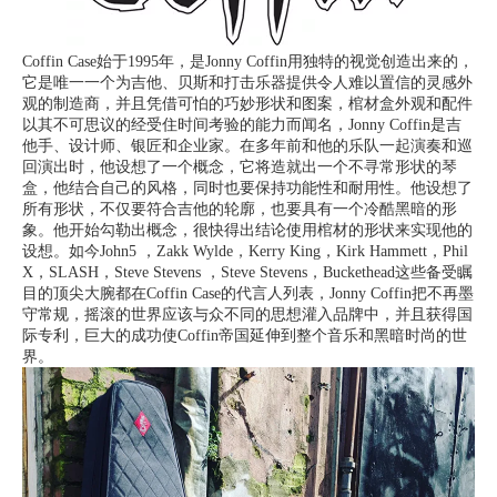
Coffin Case始于1995年，是Jonny Coffin用独特的视觉创造出来的，
它是唯一一个为吉他、贝斯和打击乐器提供令人难以置信的灵感外
观的制造商，并且凭借可怕的巧妙形状和图案，棺材盒外观和配件
以其不可思议的经受住时间考验的能力而闻名，Jonny Coffin是吉
他手、设计师、银匠和企业家。在多年前和他的乐队一起演奏和巡
回演出时，他设想了一个概念，它将造就出一个不寻常形状的琴
盒，他结合自己的风格，同时也要保持功能性和耐用性。他设想了
所有形状，不仅要符合吉他的轮廓，也要具有一个冷酷黑暗的形
象。他开始勾勒出概念，很快得出结论使用棺材的形状来实现他的
设想。如今John5 ，Zakk Wylde，Kerry King，Kirk Hammett，Phil
X，SLASH，Steve Stevens ，Steve Stevens，Buckethead这些备受瞩
目的顶尖大腕都在Coffin Case的代言人列表，Jonny Coffin把不再墨
守常规，摇滚的世界应该与众不同的思想灌入品牌中，并且获得国
际专利，巨大的成功使Coffin帝国延伸到整个音乐和黑暗时尚的世
界。