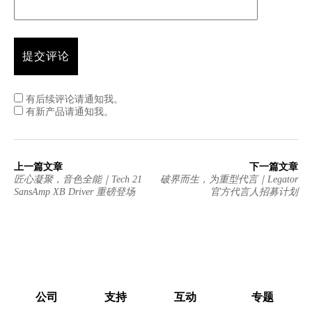
有后续评论请通知我。
有新产品请通知我。
上一篇文章
下一篇文章
匠心凝聚，音色全能｜Tech 21
破界而生，为重型代言｜Legator
SansAmp XB Driver 重磅登场
官方代言人招募计划
公司
支持
互动
专题