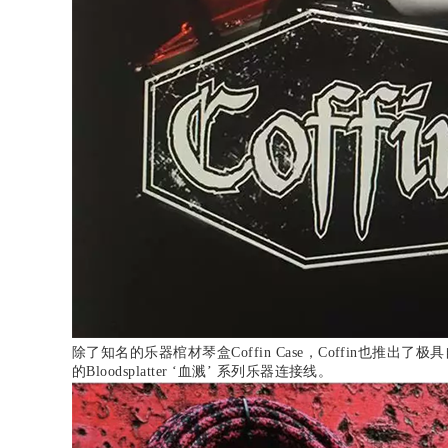
除了知名的乐器棺材琴盒Coffin Case，Coffin也
的Bloodsplatter ‘血溅’ 系列乐器连接线。