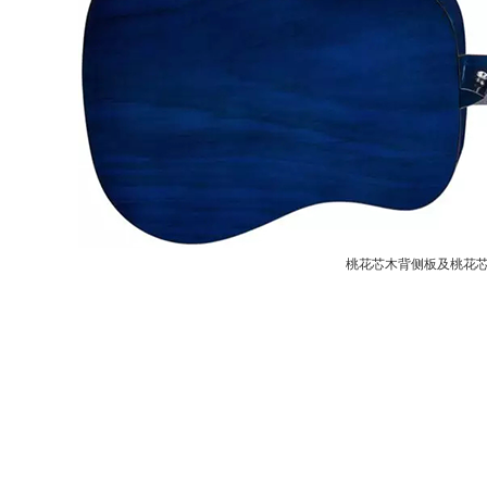
桃花芯木背侧板及桃花