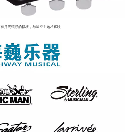
及带有月亮镶嵌的指板
，与星空主题相辉映