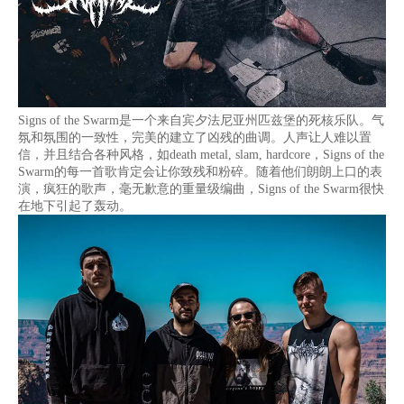
Signs of the Swarm是一个来自宾夕法尼亚州匹兹堡的死核乐队。气
氛和氛围的一致性，完美的建立了凶残的曲调。人声让人难以置
信，并且结合各种风格，如death metal, slam, hardcore，Signs of the
Swarm的每一首歌肯定会让你致残和粉碎。随着他们朗朗上口的表
演，疯狂的歌声，毫无歉意的重量级编曲，Signs of the Swarm很快
在地下引起了轰动。