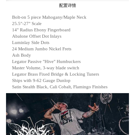
配置详情
Bolt-on 5 piece Mahogany/Maple Neck
25.5"-27" Scale
14" Radius Ebony Fingerboard
Abalone Offset Dot Inlays
Luminlay Side Dots
24 Medium Jumbo Nickel Frets
Ash Body
Legator Passive "Hive" Humbuckers
Master Volume, 3-way blade switch
Legator Brass Fixed Bridge & Locking Tuners
Ships with 9-62 Gauge Dunlop
Satin Stealth Black, Cali Cobalt, Flamingo Finishes