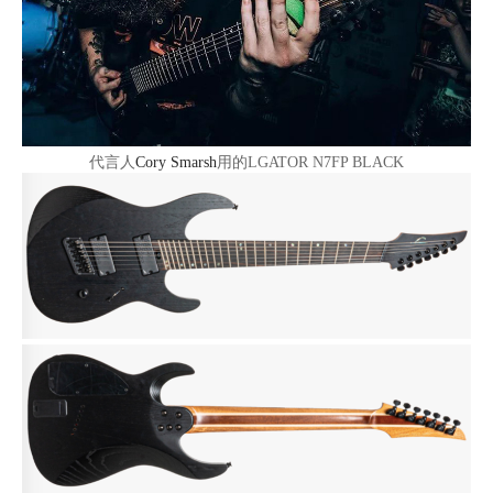
代言人
Cory Smarsh
用的LGATOR N7FP BLACK