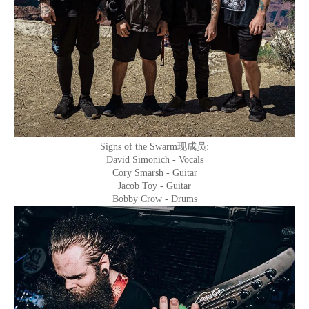
Signs of the Swarm现成员:
David Simonich - Vocals
Cory Smarsh - Guitar
Jacob Toy - Guitar
Bobby Crow - Drums