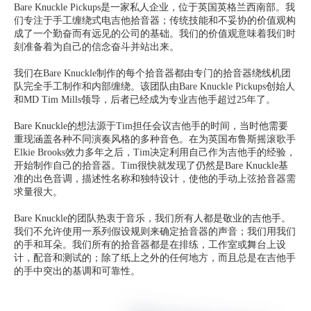
Bare Knuckle Pickups是一家私人企业，位于英国英格兰西南部。我
们专注于手工缠绕式电吉他拾音器；传统技能和不妥协的价值观构
成了一个勤奋而有远见的公司的基础。我们的价值观意味着我们时
刻准备着为自己的信念奋斗并站出来。
我们在Bare Knuckle制作的每个拾音器都由专门的拾音器绕线机团
队完全手工制作和内部缠绕。该团队由Bare Knuckle Pickups创始人
和MD Tim Mills领导，后者已经成为专业吉他手超过25年了。
Bare Knuckle的想法源于Tim担任会议吉他手的时间，当时他需要
重现涵盖各种不同演奏风格的多种音色。在为英国布鲁斯摇滚歌手
Elkie Brooks效力多年之后，Tim决定利用自己作为吉他手的经验，
开始制作自己的拾音器。Tim很快就发现了仍然是Bare Knuckle基
准的出色音调，描述性名称和独特设计，使他的手动上弦拾音器需
求量很大。
Bare Knuckle的团队热衷于音乐，我们所有人都是敬业的吉他手。
我们不允许使用一系列假设规则来确定拾音器的声音；我们用我们
的手和耳朵。我们所有的拾音器都是在排练，工作室或舞台上设
计，配音和测试的；除了纸上之外的任何地方，而且总是在吉他手
的手中突出的基调和可靠性。