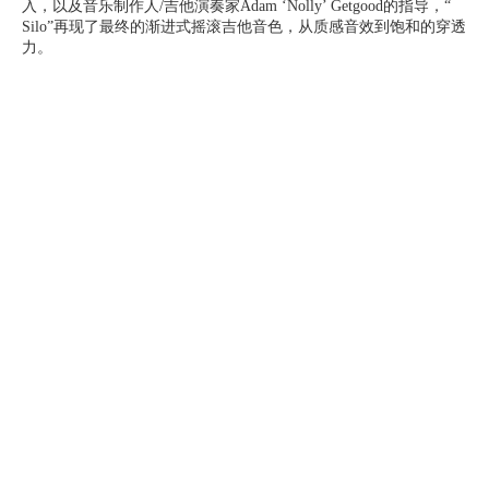
入，以及音乐制作人/吉他演奏家Adam ‘Nolly’ Getgood的指导，“
Silo”再现了最终的渐进式摇滚吉他音色，从质感音效到饱和的穿透
力。