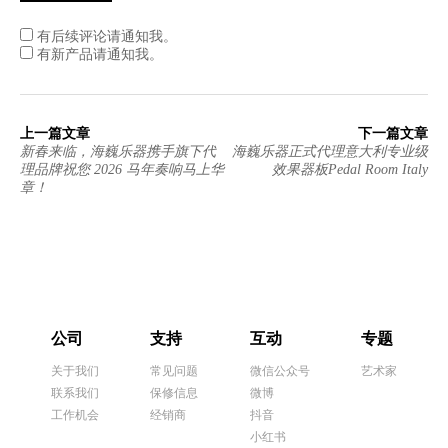
有后续评论请通知我。
有新产品请通知我。
上一篇文章
下一篇文章
新春来临，海巍乐器携手旗下代
海巍乐器正式代理意大利专业级
理品牌祝您 2026 马年奏响马上华
效果器板Pedal Room Italy
章！
公司
支持
互动
专题
关于我们
常见问题
微信公众号
艺术家
联系我们
保修信息
微博
工作机会
经销商
抖音
小红书