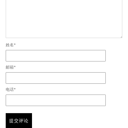
姓名*
邮箱*
电话*