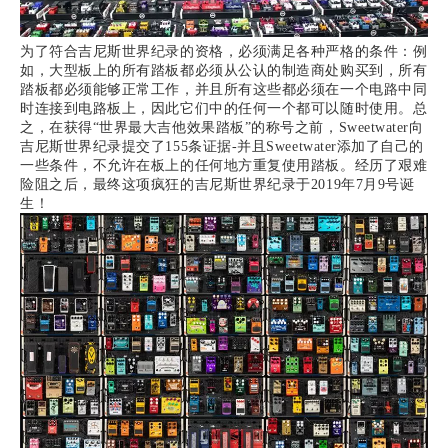
为了符合吉尼斯世界纪录的资格，必须满足各种严格的条件：
例
如，大型板上的所有踏板都必须从公认的制造商处购买到，所有
踏板都必须能够正常工作，并且所有这些都必须在一个电路中同
时连接到电路板上，因此它们中的任何一个都可以随时使用。
总
之，在获得“世界最大吉他效果踏板”的称号之前，Sweetwater向
吉尼斯世界纪录提交了155条证据-并且Sweetwater添加了自己的
一些条件，不允许在板上的任何地方重复使用踏板。
经历了艰难
险阻之后，最终这项疯狂的吉尼斯世界纪录于2019年7月9号诞
生！