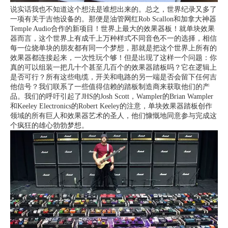
说实话我也不知道这个想法是谁想出来的。
总之，世界纪录又多了
一项有关于吉他设备的。
那便是油管网红Rob Scallon和加拿大神器
Temple Audio合作的新项目！
世界上最大的效果器板！
就单块效果
器而言，这个世界上有成千上万种样式不同音色不一的选择，相信
每一位烧单块的朋友都有同一个梦想，那就是把这个世界上所有的
效果器都连接起来，一次性玩个够！
但是出现了这样一个问题：
你
真的可以组装一把几十个甚至几百个的效果器踏板吗？
它在逻辑上
是否可行？
所有这些电缆，开关和电路的另一端是否会留下任何吉
他信号？
我们联系了一些值得信赖的踏板制造商来获取他们的产
品。
我们的呼吁引起了JHS的Josh Scott，Wampler的Brian Wampler
和Keeley Electronics的Robert Keeley的注意，单块效果器踏板创作
领域的所有巨人和效果器艺术的圣人，他们慷慨地同意参与完成这
个疯狂的雄心勃勃梦想。