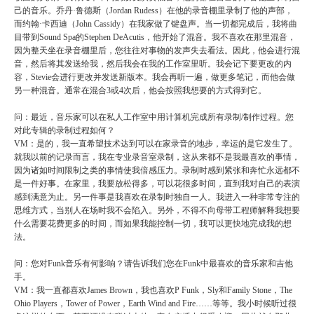
己的音乐。乔丹·鲁德斯（Jordan Rudess）在他的录音棚里录制了他的声部，
而约翰·卡西迪（John Cassidy）在我家做了键盘声。当一切都完成后，我将曲
目带到Sound Spa的Stephen DeAcutis，他开始了混音。我不喜欢在那里混音，
因为整天坐在录音棚里后，您往往对事物的发声失去看法。因此，他会进行混
音，然后将其发送给我，然后我会在我的工作室里听。我会记下要更改的内
容，Stevie会进行更改并发送新版本。我会再听一遍，做更多笔记，而他会做
另一种混音。通常在混合3或4次后，他会按照我想要的方式得到它。
问：最近，音乐家可以在私人工作室中用计算机完成所有录制/制作过程。您
对此专辑的录制过程如何？
VM：是的，我一直希望技术达到可以在家录音的地步，幸运的是它发生了。
就我以前的记录而言，我在专业录音室录制，这从来都不是我最喜欢的事情，
因为诸如时间限制之类的事情使我倍感压力。录制时感到紧张和奔忙永远都不
是一件好事。在家里，我要放松得多，可以花很多时间，直到我对自己的表演
感到满意为止。另一件事是我喜欢在录制时独自一人。我进入一种非常专注的
思维方式，当别人在场时我不会陷入。另外，不得不向母带工程师解释我想要
什么需要花费更多的时间，而如果我能控制一切，我可以更快地完成我的想
法。
问：您对Funk音乐有何影响？请告诉我们您在Funk中最喜欢的音乐家和吉他
手。
VM：我一直都喜欢James Brown，我也喜欢P Funk，Sly和Family Stone，The
Ohio Players，Tower of Power，Earth Wind and Fire……等等。我小时候听过很