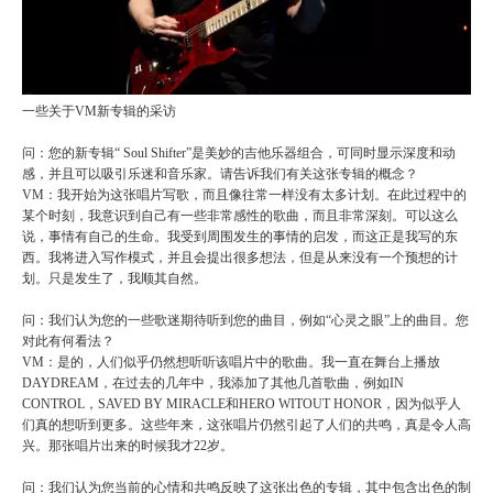
一些关于VM新专辑的采访
问：您的新专辑“ Soul Shifter”是美妙的吉他乐器组合，可同时显示深度和动
感，并且可以吸引乐迷和音乐家。请告诉我们有关这张专辑的概念？
VM：我开始为这张唱片写歌，而且像往常一样没有太多计划。在此过程中的
某个时刻，我意识到自己有一些非常感性的歌曲，而且非常深刻。可以这么
说，事情有自己的生命。我受到周围发生的事情的启发，而这正是我写的东
西。我将进入写作模式，并且会提出很多想法，但是从来没有一个预想的计
划。只是发生了，我顺其自然。
问：我们认为您的一些歌迷期待听到您的曲目，例如“心灵之眼”上的曲目。您
对此有何看法？
VM：是的，人们似乎仍然想听听该唱片中的歌曲。我一直在舞台上播放
DAYDREAM，在过去的几年中，我添加了其他几首歌曲，例如IN
CONTROL，SAVED BY MIRACLE和HERO WITOUT HONOR，因为似乎人
们真的想听到更多。这些年来，这张唱片仍然引起了人们的共鸣，真是令人高
兴。那张唱片出来的时候我才22岁。
问：我们认为您当前的心情和共鸣反映了这张出色的专辑，其中包含出色的制