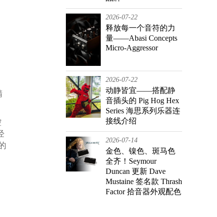
2026-07-22
释放每一个音符的力
量——Abasi Concepts
Micro-Aggressor
2026-07-22
动静皆宜——搭配静
精
音插头的 Pig Hog Hex
Series 海思系列乐器连
接线介绍
控
经
2026-07-14
的
金色、镍色、斑马色
全齐！Seymour
Duncan 更新 Dave
Mustaine 签名款 Thrash
Factor 拾音器外观配色