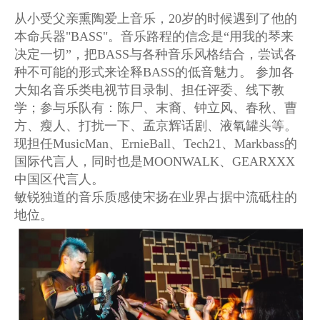
从小受父亲熏陶爱上音乐，20岁的时候遇到了他的
本命兵器"BASS"。音乐路程的信念是“用我的琴来
决定一切”，把BASS与各种音乐风格结合，尝试各
种不可能的形式来诠释BASS的低音魅力。
参加各
大知名音乐类电视节目录制、担任评委、线下教
学；参与乐队有：陈尸、末裔、钟立风、春秋、曹
方、瘦人、打扰一下、孟京辉话剧、液氧罐头等。
现担任MusicMan、ErnieBall、Tech21、Markbass的
国际代言人，同时也是MOONWALK、GEARXXX
中国区代言人。
敏锐独道的音乐质感使宋扬在业界占据中流砥柱的
地位。