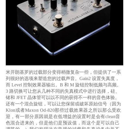
米开朗基罗的过载部分变得稍微复杂一些，但提供了一系
列很好的选项来塑造您的过载声音。
Gain2
设置失真度，
而
Level
控制效果器输出。
B
和
M
旋钮控制低频与高频。
3
路切换可让您从几种不同的失真模式中进行选择，硅、
锗和
JFET
晶体管可以以不同的获得不一样的音色体验。
还有一个混合旋钮，可以让您保留或破坏原始信号（
因为
Klon
或者
Maxon Od-820
那些过载效果器之所以那么受欢
迎，有一部分原因就是在低增益的设置时是会有
clean
音
色混合进来的，但是他们是预设值，而这个是可以自己