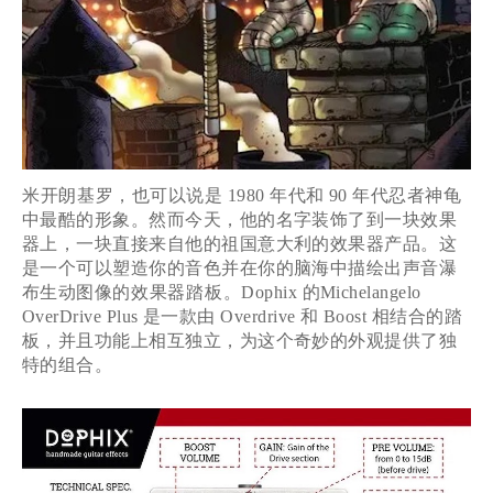
米开朗基罗，
也可以说是
1980
年代和
90
年代忍者神龟
中最酷的形象。然而今天，他的名字装饰了到一块效果
器上，一块直接来自他的祖国意大利的效果器产品。这
是一个可以塑造你的音色并在你的脑海中描绘出声音瀑
布生动图像的
效果器踏板
。
Dophix
的
Michelangelo
OverDrive Plus
是一款由
Overdrive
和
Boost
相结合的踏
板，并且功能上相互独立，为这个奇妙的外观提供了独
特的组合。