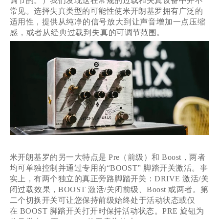
调节的。）我们发现这在常规的过载和失真设备中并不
常见。选择失真类型的可能性使米开朗基罗拥有广泛的
适用性，提供从
纯净的信号放大到让声音增加一点压缩
感，或者从经典过载到失真
的可调节范围。
米开朗基罗的另一大特点是
Pre
（前级）和
Boost
，两者
均可单独控制并通过专用的
“BOOST”
脚踏开关激活。事
实上，有两个独立的真正旁路脚踏开关：
DRIVE
激活
/
关
闭
过载
效果，
BOOST
激活
/
关闭
前级
、
Boost
或两者。第
二个切换开关可让您保持
前级
始终处于活动状态或仅
在
BOOST
脚踏开关打开时保持活动状态。
PRE
旋钮为