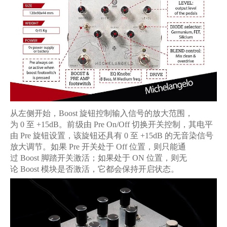
从左侧开始，
Boost
旋钮控制输入信号的放大范围，
为
0
至
+15dB
。
前级
由
Pre On/Off
切换开关控制，其电平
由
Pre
旋钮设置，该旋钮还具有
0
至
+15dB
的无音染信号
放大调节。如果
Pre
开关处于
Off
位置，则只能通
过
Boost
脚踏开关激活；如果处于
ON
位置，则无
论
Boost
模块是否激活，它都会保持开启状态。