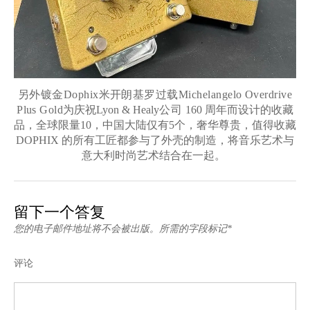
另外镀金
Dophix
米开朗基罗过载
Michelangelo Overdrive
Plus Gold
为庆祝
Lyon & Healy
公司
160
周年而设计的收藏
品，全球限量
10
，中国大陆仅有
5
个，奢华尊贵，值得收藏
DOPHIX
的所有工匠都参与了外壳的制造，将音乐艺术与
意大利时尚艺术结合在一起。
留下一个答复
您的电子邮件地址将不会被出版。所需的字段标记*
评论