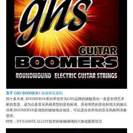
关于 GHS BOOMER
S 吉他琴弦系列
四⼗多年来, BOOMERS®系列琴弦作为GHS品牌的旗舰系列一直是全球艺术
家的首选，成为众多音乐风格类型的音色标准。
具有明亮的音色和强大的输出
功率,BOOMERS®是理想的镀镍电吉他弦，可
以适合你所有的音乐风格和演奏
需求。
特性：
DYNAMITE ALLOY技术的镍钢缠绕的六角或圆形弦芯