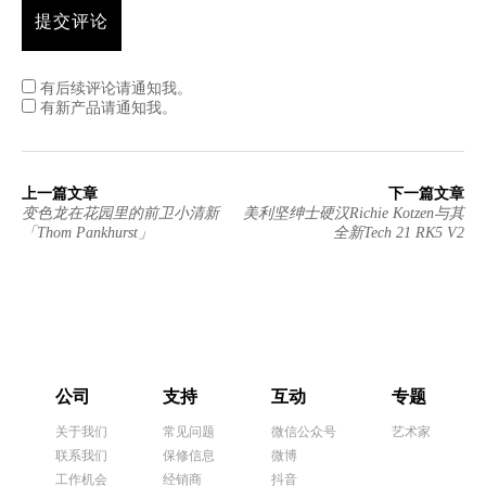
有后续评论请通知我。
有新产品请通知我。
上一篇文章
下一篇文章
变色龙在花园里的前卫小清新
美利坚绅士硬汉Richie Kotzen与其
「Thom Pankhurst」
全新Tech 21 RK5 V2
公司
支持
互动
专题
关于我们
常见问题
微信公众号
艺术家
联系我们
保修信息
微博
工作机会
经销商
抖音