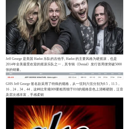
Jeff George 是美国 Harlot 乐队的吉他手, Harlot 的主要风格为硬摇滚，也是
2014年全美最受欢迎的摇滚乐队之一，其专辑《Denial》发行首周便突破5000
张的销量。
GHS Jeff George 签名款采用了特殊的规格，从一弦到六弦分别为9.5，11.5，
16，24，34，44，这种比常规009要粗而细于010的规格音色上清晰硬朗，泛音
及层次感丰富，手感柔韧