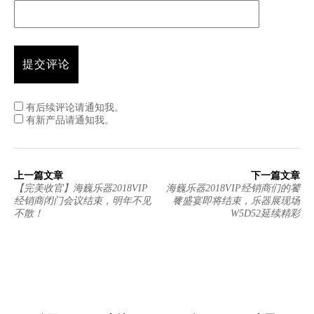
有后续评论请通知我。
有新产品请通知我。
上一篇文章
下一篇文章
【完美收官】海巍乐器2018VIP
海巍乐器2018VIP经销商们的饕
经销商闭门会议结束，明年不见
餮盛宴即将结束，乐器展现场
不散！
W5D52延续精彩