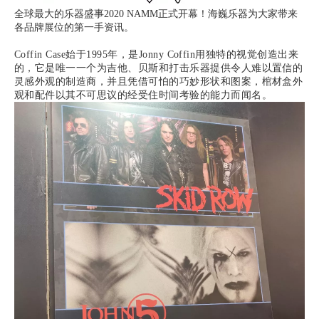
全球最大的乐器盛事2020 NAMM正式开幕！
海巍乐器为大家带来
各品牌展位的第一手资讯。
Coffin Case
始于
1995
年，是
Jonny Coffin
用独特的视觉创造出来
的，它是唯一一个为吉他、贝斯和打击乐器提供令人难以置信的
灵感外观的制造商，并且凭借可怕的巧妙形状和图案，棺材盒外
观和配件以其不可思议的经受住时间考验的能力而闻名。