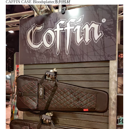
CAFFIN CASE Bloodsplatter系列线材