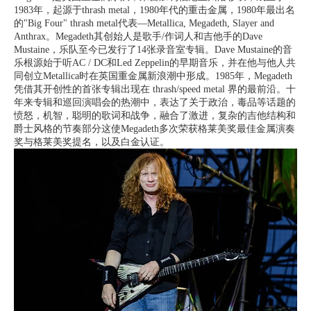
1983年，起源于thrash metal，1980年代的重击金属，1980年最出名
的"Big Four" thrash metal代表—Metallica, Megadeth, Slayer and
Anthrax。Megadeth其创始人是歌手/作词人和吉他手的Dave
Mustaine，乐队至今已发行了14张录音室专辑。Dave Mustaine的音
乐根源始于听AC / DC和Led Zeppelin的早期音乐，并在他与他人共
同创立Metallica时在英国重金属新浪潮中形成。1985年，Megadeth
凭借其开创性的首张专辑出现在 thrash/speed metal 界的最前沿。十
年来专辑和巡回演唱会的热潮中，表达了关于政治，毒品等话题的
愤怒，机智，聪明的歌词和战争，融合了激进，复杂的吉他结构和
爵士风格的节奏部分这使Megadeth多次荣获格莱美奖最佳金属演奏
奖与格莱美奖提名，以及白金认证。