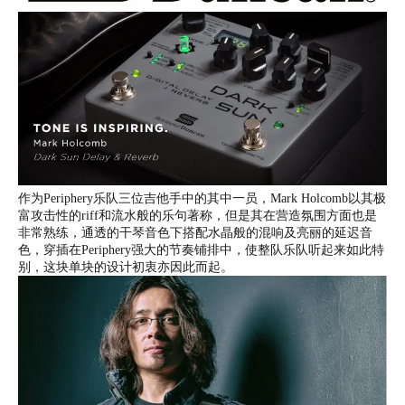
作为Periphery乐队三位吉他手中的其中一员，Mark Holcomb以其极
富攻击性的riff和流水般的乐句著称，但是其在营造氛围方面也是
非常熟练，通透的干琴音色下搭配水晶般的混响及亮丽的延迟音
色，穿插在Periphery强大的节奏铺排中，使整队乐队听起来如此特
别，这块单块的设计初衷亦因此而起。