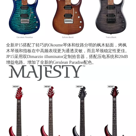
全新JP15搭配了轻巧的Okoume琴体和纹路分明的枫木贴面，烤枫
木琴颈和指板在中高频表现更为通透灵敏，而且琴颈稳定性更佳。
JP15采用双Dimarzio illuminator定制拾音器，搭配压电系统和20dB
增益电路。增加了全新的Cerulean Paradise配色。