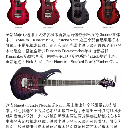
全新Majesty选用了火焰纹枫木盾牌贴面镶嵌于轻巧的Okoume琴体
中。（Stealth，Kinetic Blue,Sunstone Shift)这三个配色是采用椴木
琴体，不搭配枫木盾牌。正面和背面光滑半透明漆面展现了美丽的
木材组合，搭配全新的Dimarzio Dreamcatcher琴桥拾音器和
Rainmaker琴颈拾音器，同样带有压电琴桥系统与12dB增益电路。
全新配色：Pink Sand，Red Phoenix，Smoked Pearl和Ember Glow。
这支Majesty Purple Nebula 是Namm展上推出的全球限量200支版
本，精心挑选的上等音色木料汇聚在一起，创造出一种具有非凡美
感和音色的乐器。大气的散拼琴颈由两边两片洪都拉斯桃花心木和
中央的火焰纹枫木构成，透过半透明的burst漆面可以看到。琴身为
拱面，纹路清晰的桤木琴体和枫木贴面搭配桃花芯木和枫木的琴