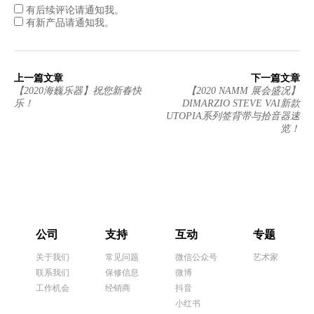
有后续评论请通知我。
有新产品请通知我。
上一篇文章
下一篇文章
【2020海巍乐器】祝您新春快
【2020 NAMM 展会盛况】
乐！
DIMARZIO STEVE VAI新款
UTOPIA系列签背带与拾音器速
览！
公司
支持
互动
专题
关于我们
常见问题
微信公众号
艺术家
联系我们
保修信息
微博
工作机会
经销商
抖音
小红书