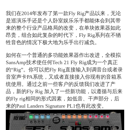
我们在
2014
年发布了第一款
Fly Rig
产品以来，无论
是巡演乐手还是个人卧室娱乐乐手都能体会到其带
来的整个行业产品格局的改变，在单块效果器如此
昂贵，组合如此复杂的时代下，
Fly Rig
系列在不牺
牲音色的情况下极大地为乐手出行减负。
如何在一个普通的多功能效果器作出改进，全模拟
SansAmp
技术使任何
Tech 21 Fly Rig
成为一个真正
的
“Rig”
。你可以把
Fly Rig
直接输入到调音台或者录
音室声卡
PA
系统，又或者直接接入你现有的音箱系
统使用。通过之前一些客户的反馈我们改进了产
品，新的
Fly Rig
加入了一些新功能，以遵循与后来
的
Fly rig
相同的形式因素，如低音、干声部分，后
来的
Paul Landers Signature PL1
也有此改变。