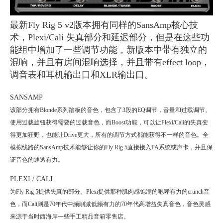
最新Fly Rig 5 v2版本拥有同样的SansAmp核心技
术，Plexi/Cali 失真部分和延迟部分，但是在这些功
能组中增加了一些调节功能，新版本中带有独立的
混响，并且有房间混响选择，并且带有effect loop，
调音表和耳机输出口和XLR输出口。
SANSAMP
该部分拥有
Blonde
系列踏板的音色，包含了
3
段的
EQ
调节，音量和过载调节。
使用过载旋钮获得需要的过载音色，而
Boost
功能，可以让
Plexi/Cali
的失真变
得更加狂野，也能让
Drive
更大，所有的调节方式都能获得不一样的音色。全
模拟线路的
SansAmp
技术能够让你的
Fly Rig 5
直接接入
PA
系统或声卡，并且保
证音色的通透有力。
PLEXI / CALI
为
Fly Rig 5
提供失真的部分。
Plexi
提供那种肌肉感饱满的咆哮有力的
crunch
音
色，而
Cali
则是
70
年代中频削减低频有力的
70
年代高增益失真音色，音色灵感
来源于当时西海岸一些手工精品音箱零售店。