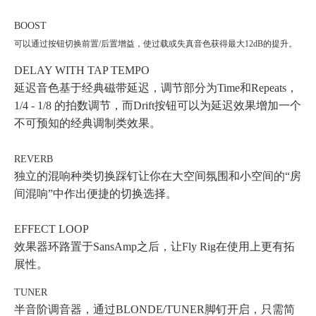
BOOST
可以通过按钮切换前置
/
后置增益，使过载或失真音色获得最大
12dB
的提升。
DELAY WITH TAP TEMPO
延迟音色基于经典磁带延迟，调节部分为
Time
和
Repeats
，
1/4 - 1/8
的拍数调节，而
Drift
按钮可以为延迟效果增加一个
不可预知的经典调制类效果。
REVERB
独立的混响种类切换踩钉让你在大空间氛围和小空间的
“
房
间混响
”
中作出便捷的切换选择。
EFFECT LOOP
效果器环路置于
SansAmp
之后，让
Fly Rig
在使用上更有拓
展性。
TUNER
半音阶调音器，通过BLONDE/TUNER脚钉开启，只需简