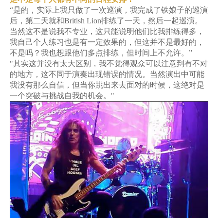
“是的，实际上我只做了一次巡演，我完成了铁娘子的巡演
后，第二天就和British Lion排练了一天，然后一起巡演。
当然这不是说我不专业，这只能说明他们比我排练得多，
我自己个人练习也是有一定效果的，但这并不是最好的，
不是吗？我也想跟他们多点排练，但时间上不允许。”
"其实这并没有太大区别，我不觉得观众可以注意到有不对
的地方，这不同于演奏出现错误的情况。当然演出中可能
我没有那么自信，但当你跳出来去面对的时候，这绝对是
一个突破与挑战自我的机会。"