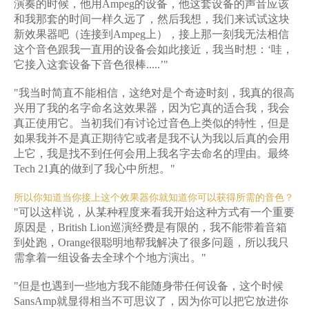
演奏的时候，他用Ampeg的设备，他这套设备的声音应该
和我那套的时间一样久远了，然后我想，我们来试试这块
新效果器吧（连接到Ampeg上），接上那一刻我无法相信
这个音色跟我一直用的设备会如此接近，我当时想：‘哇，
它接入这套设备下音色很棒.....’"
"我当时简直不能相信，这绝对是个奇迹时刻，我真的很高
兴用了我的名字命名这效果器，因为它真的适合我，我会
真正使用它。当初我们有讨论过音色上类似的特性，但是
如果我并不是真正期待它或者是我不认为我以后真的会用
上它，我是找不到任何会用上我名字去命名的理由。最终
Tech 21真的做到了我心中所想。"
所以你知道当你接上这个效果器你就知道你可以获得所需的音色？
"可以这样说，从某种程度来看我开始这种方式有一个重要
原因是，British Lion巡演经费是有限的，我不能带着音箱
到处跑，Orange很聪明地帮我解决了很多问题，所以我只
需拿着一组设备去全球个个地方演出。"
"但是也遇到一些地方我不能随身带任何设备，这个时候
SansAmp就显得相当不可思议了，因为你可以把它放进你