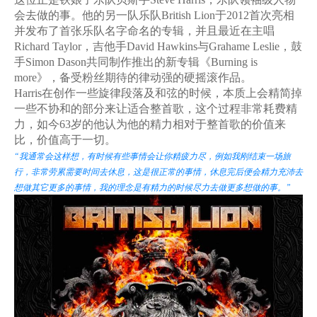
会去做的事。他的另一队乐队British Lion于2012首次亮相
并发布了首张乐队名字命名的专辑，并且最近在主唱
Richard Taylor，吉他手David Hawkins与Grahame Leslie，鼓
手Simon Dason共同制作推出的新专辑《Burning is
more》，备受粉丝期待的律动强的硬摇滚作品。
Harris在创作一些旋律段落及和弦的时候，本质上会精简掉
一些不协和的部分来让适合整首歌，这个过程非常耗费精
力，如今63岁的他认为他的精力相对于整首歌的价值来
比，价值高于一切。
“我通常会这样想，有时候有些事情会让你精疲力尽，例如我刚结束一场旅
行，非常劳累需要时间去休息，这是很正常的事情，休息完后便会精力充沛去
想做其它更多的事情，我的理念是有精力的时候尽力去做更多想做的事。”