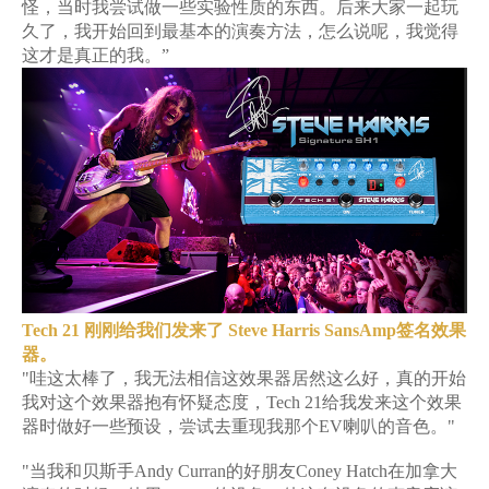
怪，当时我尝试做一些实验性质的东西。后来大家一起玩
久了，我开始回到最基本的演奏方法，怎么说呢，我觉得
这才是真正的我。”
Tech 21 刚刚给我们发来了 Steve Harris SansAmp签名效果
器。
"哇这太棒了，我无法相信这效果器居然这么好，真的开始
我对这个效果器抱有怀疑态度，Tech 21给我发来这个效果
器时做好一些预设，尝试去重现我那个EV喇叭的音色。"
"当我和贝斯手Andy Curran的好朋友Coney Hatch在加拿大