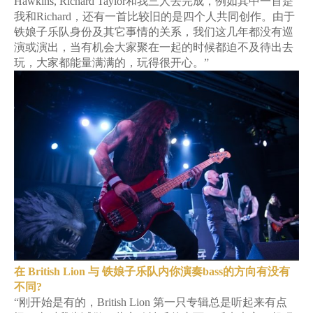
Hawkins, Richard Taylor和我三人去完成，例如其中一首是
我和Richard，还有一首比较旧的是四个人共同创作。由于
铁娘子乐队身份及其它事情的关系，我们这几年都没有巡
演或演出，当有机会大家聚在一起的时候都迫不及待出去
玩，大家都能量满满的，玩得很开心。”
在 British Lion 与 铁娘子乐队内你演奏bass的方向有没有
不同?
“刚开始是有的，British Lion 第一只专辑总是听起来有点