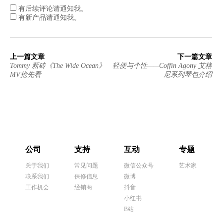
有后续评论请通知我。
有新产品请通知我。
上一篇文章
下一篇文章
Tommy 新砖《The Wide Ocean》
轻便与个性——Coffin Agony 艾格
MV抢先看
尼系列琴包介绍
公司
支持
互动
专题
关于我们
常见问题
微信公众号
艺术家
联系我们
保修信息
微博
工作机会
经销商
抖音
小红书
B站