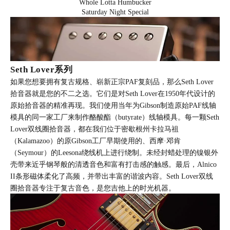
Whole Lotta Humbucker
Saturday Night Special
Seth Lover系列
如果您想要拥有复古规格、崭新正宗PAF复刻品，那么Seth Lover
拾音器就是您的不二之选。它们是对
Seth Lover
在1950年代设计的
原始拾音器的精准再现。我们使用当年为Gibson制造原始PAF线轴
模具的同一家工厂来制作酪酸酯（butyrate）线轴模具。每一颗
Seth
Lover
双线圈拾音器，都在我们位于密歇根州卡拉马祖
（Kalamazoo）的原Gibson工厂早期使用的、西摩·邓肯
（Seymour）的Leesona绕线机上进行绕制。未经封蜡处理的镍银外
壳带来近乎钢琴般的清透音色和富有打击感的触感。最后，Alnico
II条形磁体柔化了高频，并带出丰富的谐波内容。
Seth Lover
双线
圈拾音器专注于复古音色，是您吉他上的时光机器。