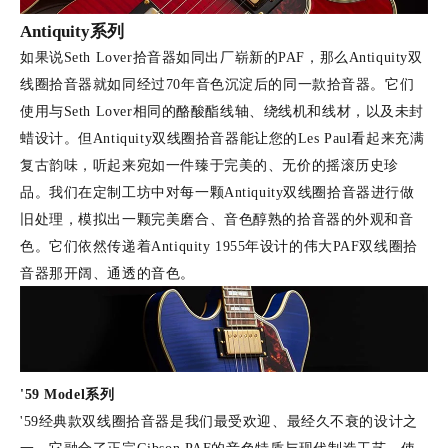
Antiquity
系列
如果说Seth Lover拾音器如同出厂崭新的PAF，那么Antiquity双
线圈拾音器就如同经过70年音色沉淀后的同一款拾音器。它们
使用与
Seth Lover
相同的酪酸酯线轴、绕线机和线材，以及未封
蜡设计。但
Antiquity
双线圈拾音器能让您的Les Paul看起来充满
复古韵味，听起来宛如一件臻于完美的、无价的摇滚历史珍
品。我们在定制工坊中对每一颗
Antiquity
双线圈拾音器进行做
旧处理，模拟出一颗完美磨合、音色醇熟的拾音器的外观和音
色。它们依然传递着
Antiquity
1955年设计的伟大PAF双线圈拾
音器那开阔、通透的音色。
'59 Model
系列
'59经典款双线圈拾音器是我们最受欢迎、最经久不衰的设计之