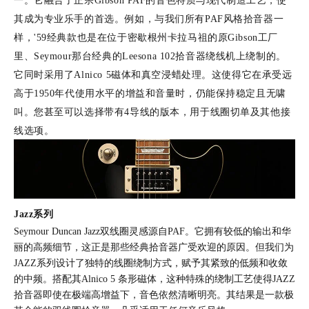
一。它融合了正宗Gibson PAF的音色特质与现代制造工艺，使
其成为专业乐手的首选。例如，与我们所有PAF风格拾音器一
样，'59经典款也是在位于密歇根州卡拉马祖的原Gibson工厂
里、Seymour那台经典的Leesona 102拾音器绕线机上绕制的。
它同时采用了Alnico 5磁体和真空浸蜡处理。这使得它在承受远
高于1950年代使用水平的增益和音量时，仍能保持稳定且无啸
叫。您甚至可以选择带有4导线的版本，用于线圈切单及其他接
线选项。
Jazz
系列
Seymour Duncan Jazz双线圈灵感源自PAF。它拥有较低的输出和华
丽的高频细节，这正是那些经典拾音器广受欢迎的原因。但我们为
JAZZ系列设计了独特的线圈绕制方式，赋予其紧致的低频和收敛
的中频。搭配其Alnico 5 条形磁体，这种特殊的绕制工艺使得JAZZ
拾音器即使在极端高增益下，音色依然清晰明亮。其结果是一款极