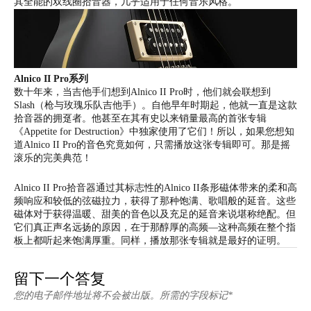
其
全能
的双线圈拾音器，几乎适用于任何音乐风格。
Alnico II Pro
系列
数十年来，当吉他手们想到Alnico II Pro时，他们就会联想到
Slash（枪与玫瑰乐队吉他手）。自他早年时期起，他就一直是这款
拾音器的拥趸者。他甚至在其有史以来销量最高的首张专辑
《
Appetite for Destruction
》中
独家
使用了它们！所以，如果您想知
道Alnico II Pro的音色究竟如何，只需播放这张专辑即可。那是
摇
滚乐的完美典范
！
Alnico II Pro拾音器通过其标志性的Alnico II条形磁体带来的柔和高
频响应和较低的弦磁拉力，获得了那种
饱满、歌唱般的延音
。这些
磁体对于获得温暖、甜美的音色以及充足的延音来说堪称绝配。但
它们真正声名远扬的原因，在于那
醇厚的高频
—这种高频在整个指
板上都听起来饱满厚重。同样，播放那张专辑就是最好的证明。
留下一个答复
您的电子邮件地址将不会被出版。所需的字段标记*