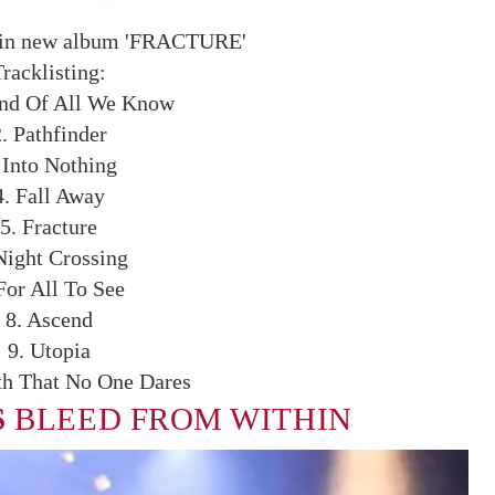
hin new album 'FRACTURE'
racklisting:
End Of All We Know
. Pathfinder
 Into Nothing
4. Fall Away
5. Fracture
Night Crossing
For All To See
8. Ascend
9. Utopia
th That No One Dares
S
BLEED FROM WITHIN