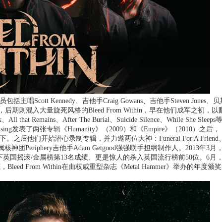
主唱Scott Kennedy、吉他手Craig Gowans、吉他手Steven Jones、
死核大旗，后期则混入大量旋死风格的Bleed From Within，早在他们成军之初，以
 Remains、After The Burial、Suicide Silence、While She Sleeps
表了两张专辑《Humanity》（2009）和《Empire》（2010）之后，
edia旗下。之后他们开始潜心录制专辑，并力邀两位大神：Funeral For A Friend
卫金属核神团Periphery吉他手Adam Getgood强强联手担纲制作人。2013年3月
g》，不仅拿下英国摇滚/金属榜第13名成绩、更是惊人的杀入英国流行榜前50位。6月
ed From Within在由权威重型杂志《Metal Hammer》举办的年度颁奖