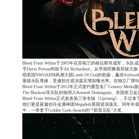
Bleed From Within于2005年在苏格兰的格拉斯哥成军，乐队成员包括
手Davie Provan和鼓手Ali Richardson。从早期挥舞着
唱美国NWOAHM风潮大团Lamb Of God的歌曲，赢得Soilwork、All that
量级乐队青睐，受邀担任巡演嘉宾增加曝光率。在独立厂牌Rising发
Bleed From Within于2012年正式签约重型名厂Century M
The Blackout等乐队的御用人Romesh Dodangoda、美国前
Bleed From Within正式发表第三张专辑《Uprisin
他们更是获邀担任金属神团Megadeth英国巡演嘉宾。同年年底，Ble
中，一举拿下Golden Gods Awards的“*新晋乐队”大奖。