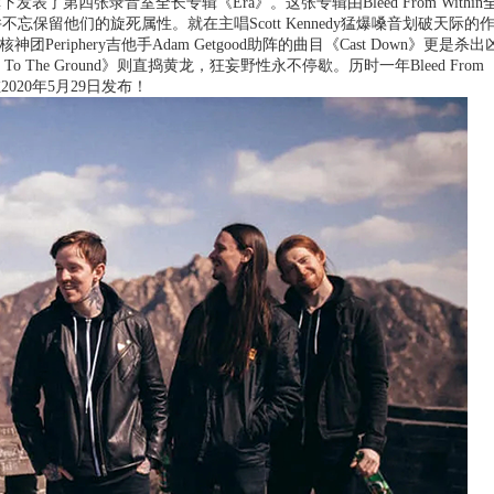
a旗下发表了第四张录音室全长专辑《Era》。这张专辑由Bleed From Within
留他们的旋死属性。就在主唱Scott Kennedy猛爆嗓音划破天际的
eriphery吉他手Adam Getgood助阵的曲目《Cast Down》更是杀出
 The Ground》则直捣黄龙，狂妄野性永不停歇。历时一年Bleed From
020年5月29日发布！