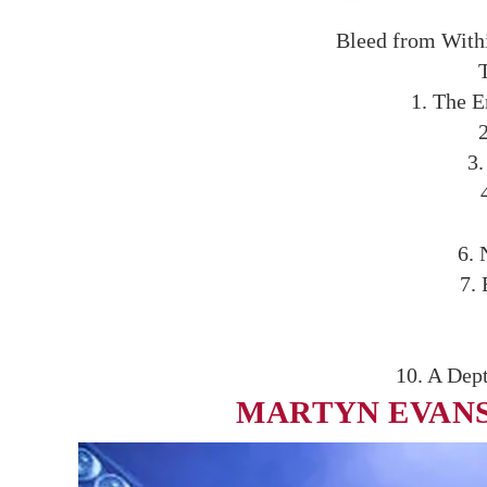
Bleed from Wit
T
1. The 
2
3.
6. 
7. 
10. A Dep
MARTYN EVAN