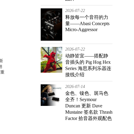
2026-07-22
释放每一个音符的力
量——Abasi Concepts
Micro-Aggressor
2026-07-22
动静皆宜——搭配静
贝斯
音插头的 Pig Hog Hex
翻
Series 海思系列乐器连
等重
接线介绍
、
2026-07-14
，
金色、镍色、斑马色
，
全齐！Seymour
Duncan 更新 Dave
Mustaine 签名款 Thrash
Factor 拾音器外观配色