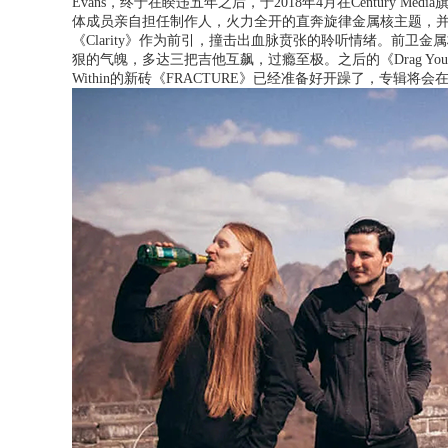
Evans，终于在睽违五年之后，于2018年4月在Century Medi
体成员亲自担任制作人，火力全开的直奔旋律金属核主题，并不忘保
《Clarity》作为前引，撞击出血脉贲张的聆听情绪。前卫金属核神团P
狠的气魄，多达三把吉他互飙，过瘾至极。之后的《Drag You To
Within的新砖《
FRACTURE》已经准备好开躁了，专辑将会在2