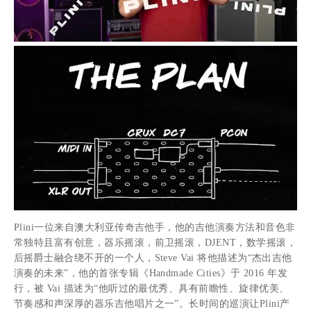
Plini一位来自澳大利亚传奇吉他手，他的吉他演奏方法和音色非
常独特且富有创意，器乐摇滚，前卫摇滚，DJENT，数学摇滚，
后摇爵士融合绕不开的一个人，Steve Vai 将他描述为“杰出吉他
演奏的未来”，他的首张专辑《Handmade Cities》于 2016 年发
行，被 Vai 描述为“他听过的最优秀、具有前瞻性、旋律优美、
节奏感和声深厚的器乐吉他唱片之一”。长时间的巡演让Plini产