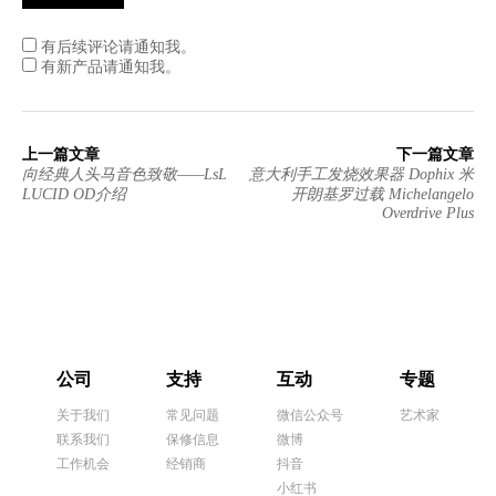
有后续评论请通知我。
有新产品请通知我。
上一篇文章
下一篇文章
向经典人头马音色致敬——LsL
意大利手工发烧效果器 Dophix 米
LUCID OD介绍
开朗基罗过载 Michelangelo
Overdrive Plus
公司
支持
互动
专题
关于我们
常见问题
微信公众号
艺术家
联系我们
保修信息
微博
工作机会
经销商
抖音
小红书