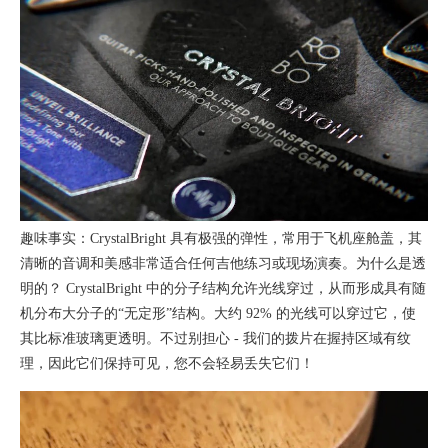
趣味事实
：CrystalBright 具有极强的弹性，常用于飞机座舱盖，其
清晰的音调和美感非常适合任何吉他练习或现场演奏。
为什么是透
明的？
CrystalBright 中的分子结构允许光线穿过，从而形成具有随
机分布大分子的“无定形”结构。大约 92% 的光线可以穿过它，使
其比标准玻璃更透明。不过别担心 - 我们的拨片在握持区域有纹
理，因此它们保持可见，您不会轻易丢失它们！