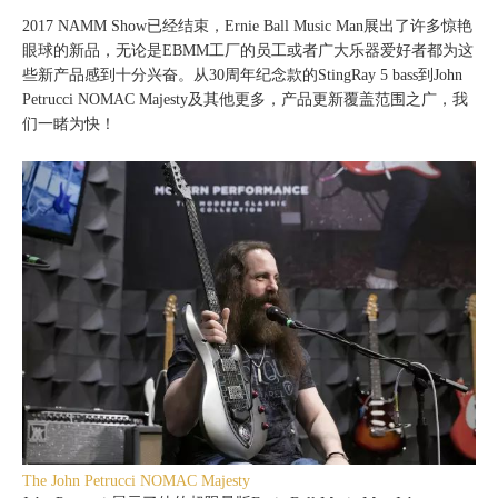
2017 NAMM Show已经结束，
Ernie Ball Music Man展出了许多惊艳
眼球的新品，无论是EBMM工厂的员工或者广大乐器爱好者都为这
些新产品感到十分兴奋。从30周年纪念款的StingRay 5 bass到John
Petrucci NOMAC Majesty及其他更多，产品更新覆盖范围之广，我
们一睹为快！
The John Petrucci NOMAC Majesty