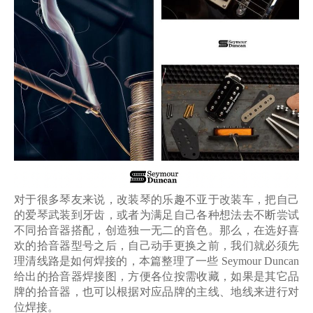
对于很多琴友来说，改装琴的乐趣不亚于改装车，把自己
的爱琴武装到牙齿，或者为满足自己各种想法去不断尝试
不同拾音器搭配，创造独一无二的音色。那么，在选好喜
欢的拾音器型号之后，自己动手更换之前，我们就必须先
理清线路是如何焊接的，本篇整理了一些
Seymour Duncan
给出的拾音器焊接图，方便各位按需收藏，如果是其它品
牌的拾音器，也可以根据对应品牌的主线、地线来进行对
位焊接。