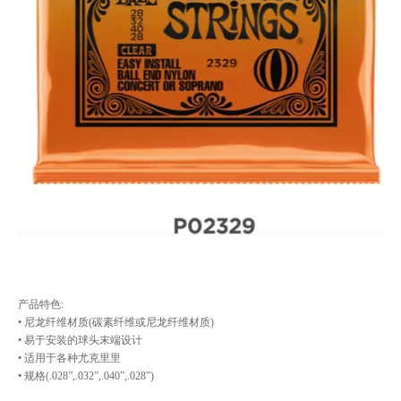
产品特色:
• 尼⻰纤维材质(碳素纤维或尼龙纤维材质)
• 易于安装的球头末端设计
• 适⽤于各种尤克⾥里
• 规格(.028”,.032”,.040”,.028”)