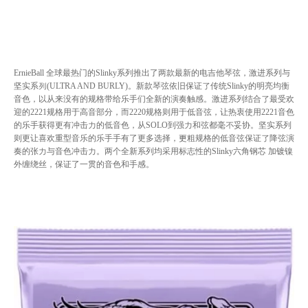
ErnieBall 全球最热⻔的Slinky系列推出了两款最新的电吉他琴弦，激进系列与
坚实系列(ULTRA AND BURLY)。新款琴弦依旧保证了传统Slinky的明亮均衡
⾳色，以从来没有的规格带给乐手们全新的演奏触感。激进系列结合了最受欢
迎的2221规格⽤于⾼音部分，而2220规格则用于低音弦，让热衷使用2221⾳色
的乐⼿获得更有冲击力的低音⾊，从SOLO到强力和弦都毫不妥协。坚实系列
则更让喜欢重型⾳乐的乐⼿手有了更多选择，更粗规格的低音弦保证了降弦演
奏的张力与⾳色冲击力。两个全新系列均采用标志性的Slinky六⻆钢芯 加镀镍
外缠绕丝，保证了⼀贯的⾳色和手感。