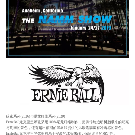
碳素系列(2326)与尼龙纤维系列(2329)
ErnieBall尤克里里琴弦采⽤100%尼⻰纤维制作，提供传统透明树脂带来的明亮
与均衡的⾳色，还有超出预期的黑树脂提供的温暖饱满富有冲击感的⾳色。
ErnieBall尤克⾥里琴弦拥有易于安装的球头末端，保证调⾳的稳定性。