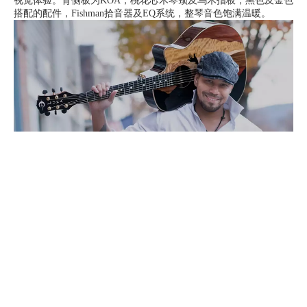
视觉体验。背侧板为KOA，桃花芯木琴颈及乌木指板，黑色及金色
搭配的配件，Fishman拾音器及EQ系统，整琴音色饱满温暖。