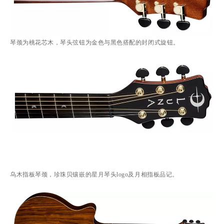
琴颈为桃花芯木，琴头弦钮为金色与黑色搭配的封闭式旋钮。
乌木指板琴颈，珍珠贝镶嵌的星月琴头logo及月相指板品记。