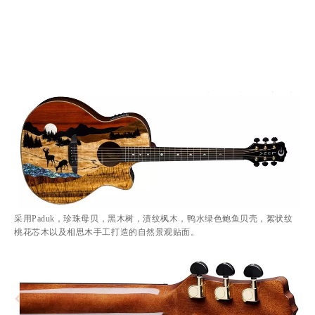
采用Paduk，珍珠母贝，黑木树，渍纹枫木，鸭水绿色鲍鱼贝壳，絮状纹
桃花芯木以及相思木手工打造的自然景观贴面。