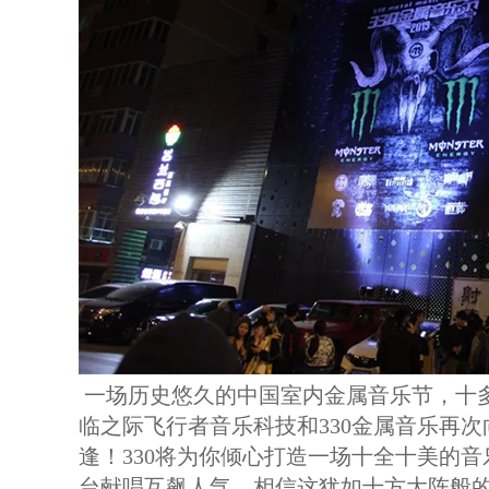
一场历史悠久的中国室内金属音乐节，十
临之际飞行者音乐科技和330金属音乐再
逢！330将为你倾心打造一场十全十美的
台献唱互飙人气，相信这犹如十方大阵般