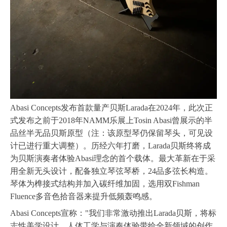
Abasi Concepts发布首款量产贝斯Larada在2024年，
此次正
式发布之前于2018年NAMM乐展上Tosin Abasi曾展示的半
品丝半无品贝斯原型（注：该原型琴仍保留琴头，可见设
计已进行重大调整）。历经六年打磨，Larada贝斯终将成
为贝斯演奏者体验Abasi理念的首个载体。最大革新在于采
用全新无头设计，配备独立琴弦琴桥，24品多弦长构造。
琴体为榫接式结构并加入碳纤维加固，选用双Fishman
Fluence多音色拾音器来提升低频轰鸣感。
Abasi Concepts宣称："我们非常激动推出Larada贝斯，将标
志性美学设计、人体工学与演奏体验带给全新领域的创作