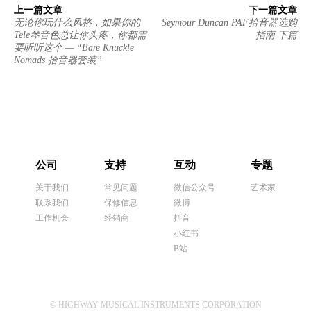
上一篇文章
下一篇文章
无论你玩什么风格，如果你的
Seymour Duncan PAF拾音器选购
Tele琴音色总让你头疼，你都需
指南 下篇
要听听这个 — “Bare Knuckle
Nomads 拾音器套装”
公司
支持
互动
专题
关于我们
常见问题
微信公众号
艺术家
联系我们
保修信息
微博
工作机会
经销商
抖音
小红书
B站
© HIGHWAY MUSICAL INSTRUMENTS CORPORATION