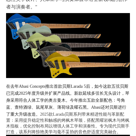
者与演奏者。"
在去年Abasi Concepts推出首款贝斯Larada 5后，如今这款五弦贝斯
已完成2025年度升级并扩展产品线。新款延续多弦长无头设计，琴
身采用符合人体工学的奥古曼木。今年推出五款全新配色：号角
蓝、查特酒绿、鼠尾草灰、薄荷绿及曜石黑。Abasi还对贝斯进行
了重大升级改造。
2025款Larada贝斯系列带来精进性能与革新配
置：采用提升稳定性和触感的烤枫木琴颈，搭配黑曜岩枫木与烤枫
木指板，优化控制布局以增强人体工学和演奏性。专为现代贝斯手
打造，该系列将惊艳美学与毫不妥协的音色舒适度完美融合。